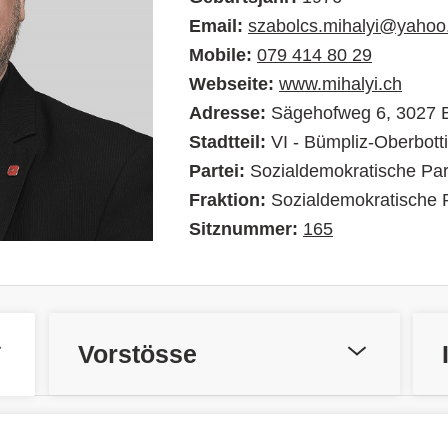
Email:
szabolcs.mihalyi@yaho
Mobile:
079 414 80 29
Webseite:
www.mihalyi.ch
Adresse:
Sägehofweg 6, 3027 
Stadtteil:
VI - Bümpliz-Oberbott
Partei:
Sozialdemokratische Par
Fraktion:
Sozialdemokratische P
Sitznummer:
165
Vorstösse