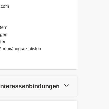
o.com
Bern
igen
tei
artei/Jungsozialisten
Interessenbindungen