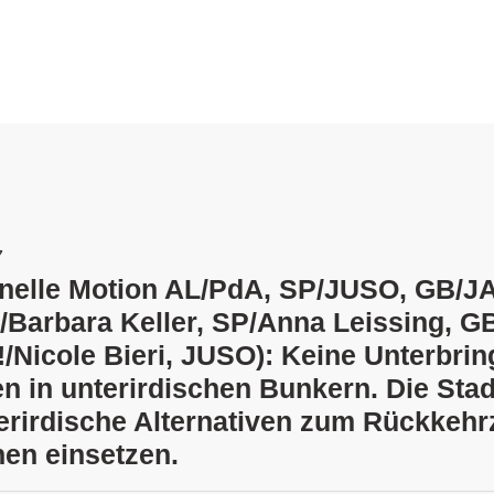
7
ionelle Motion AL/PdA, SP/JUSO, GB/JA
/Barbara Keller, SP/Anna Leissing, G
!/Nicole Bieri, JUSO): Keine Unterbri
n in unterirdischen Bunkern. Die Stad
berirdische Alternativen zum Rückkehr
en einsetzen.