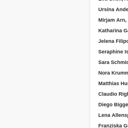
Ursina And
Mirjam Arn,
Katharina Ga
Jelena Filip
Seraphine Is
Sara Schmi
Nora Krumm
Matthias H
Claudio Righ
Diego Bigge
Lena Allens
Franziska G