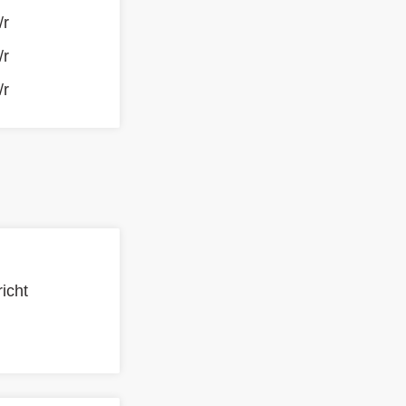
/r
/r
/r
icht