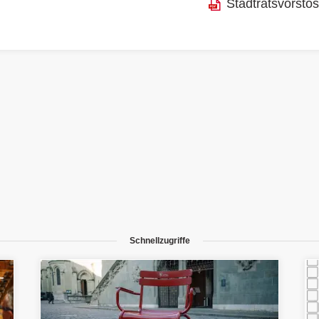
Stadtratsvorsto
Schnellzugriffe