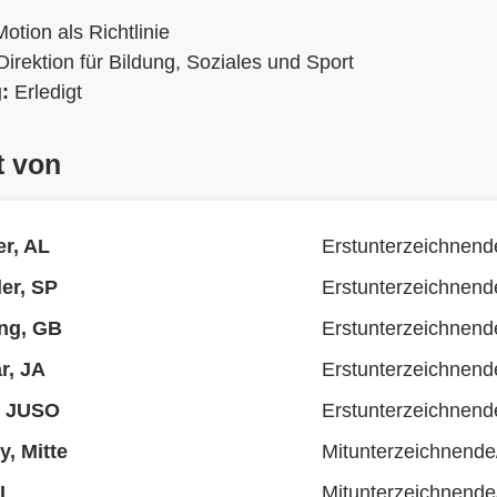
Motion als Richtlinie
Direktion für Bildung, Soziales und Sport
g:
Erledigt
t von
r, AL
Erstunterzeichnend
er, SP
Erstunterzeichnend
ng, GB
Erstunterzeichnend
r, JA
Erstunterzeichnend
i, JUSO
Erstunterzeichnend
y, Mitte
Mitunterzeichnende
AL
Mitunterzeichnende