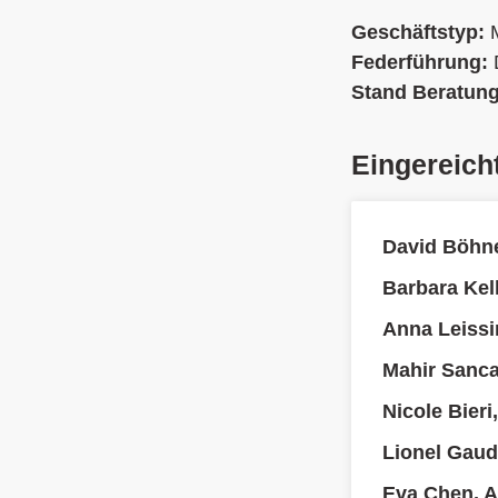
Geschäftstyp:
Federführung:
Stand Beratun
Eingereich
David Böhne
Barbara Kell
Anna Leissi
Mahir Sanca
Nicole Bier
Lionel Gaud
Eva Chen, 