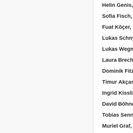
Helin Genis
Sofia Fisch
Fuat Köçer,
Lukas Schn
Lukas Wegm
Laura Brech
Dominik Fit
Timur Akças
Ingrid Kissl
David Böhne
Tobias Senn
Muriel Graf,