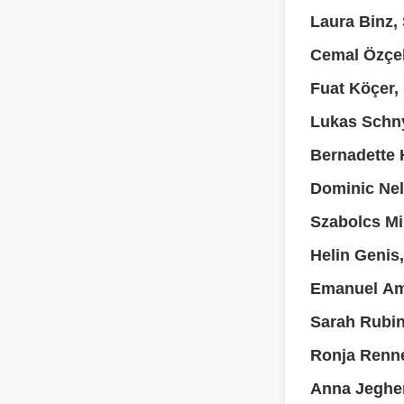
Laura Binz,
Cemal Özçel
Fuat Köçer,
Lukas Schn
Bernadette H
Dominic Nel
Szabolcs Mi
Helin Genis
Emanuel Am
Sarah Rubi
Ronja Renn
Anna Jegher