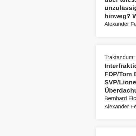
unzulässi
hinweg? W
Alexander F
Traktandum:
Interfrakt
FDP/Tom B
SVP/Lione
Überdachu
Bernhard Ei
Alexander F