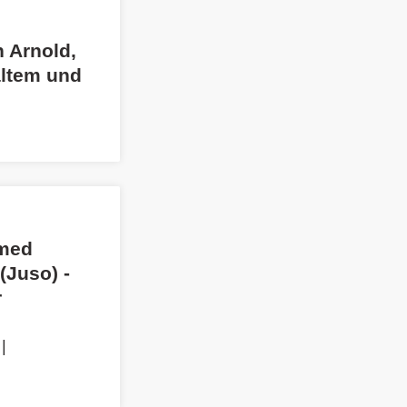
h Arnold,
altem und
amed
(Juso) -
r
|