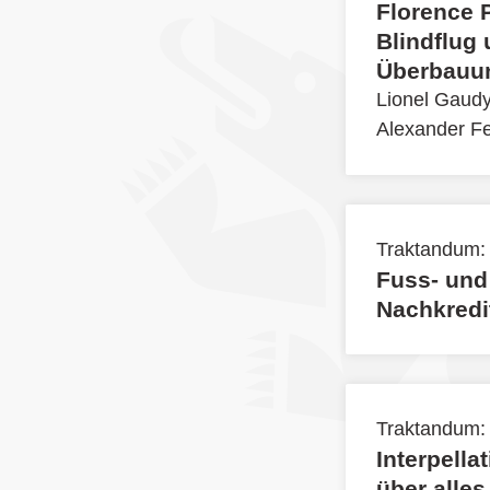
Florence P
Blindflug 
Überbauu
Lionel Gaudy
Alexander F
Traktandum:
Fuss- und
Nachkredi
Traktandum:
Interpella
über alles