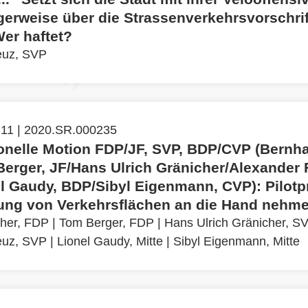
gerweise über die Strassenverkehrsvorschri
er haftet?
euz, SVP
 11 | 2020.SR.000235
ionelle Motion FDP/JF, SVP, BDP/CVP (Bernha
erger, JF/Hans Ulrich Gränicher/Alexander 
l Gaudy, BDP/Sibyl Eigenmann, CVP): Pilotp
ng von Verkehrsflächen an die Hand nehm
cher, FDP
|
Tom Berger, FDP
|
Hans Ulrich Gränicher, S
euz, SVP
|
Lionel Gaudy, Mitte
|
Sibyl Eigenmann, Mitte