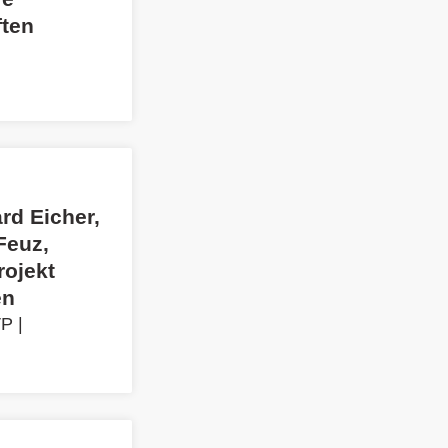
ften
rd Eicher,
Feuz,
rojekt
en
VP
|