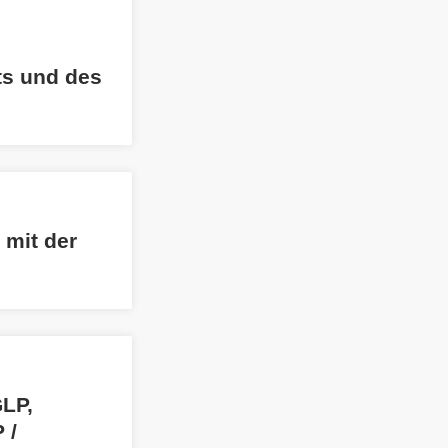
ts und des
mit der
GLP,
 /