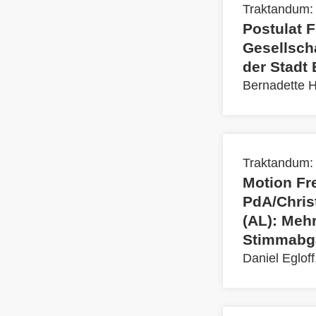
Traktandum:
Postulat F
Gesellsch
der Stadt
Bernadette H
Traktandum:
Motion Fr
PdA/Chris
(AL): Mehr
Stimmabg
Daniel Eglof