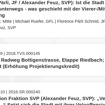
ärli, JF / Alexander Feuz, SVP): Ist die Stad
unterwegs - was geschieht mit der Vierer-/Mit
ng
, Mitte
|
Michael Ruefer, GFL
|
Florence Pärli Schmid, J
euz, SVP
 9 | 2018.TVS.000145
 Radweg Bottigenstrasse, Etappe Riedbach;
t (Erhöhung Projektierungskredit)
 10 | 2016.SR.000240
tion Fraktion SVP (Alexander Feuz, SVP): „Ve
...“ Setzt sich die Stadt mit ihrer Velooffensi