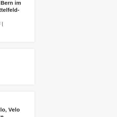
t Bern im
telfeld-
F
|
lo, Velo
ve