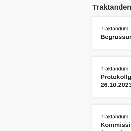
Traktande
Traktandum:
Begrüssun
Traktandum:
Protokoll
26.10.202
Traktandum:
Kommissio