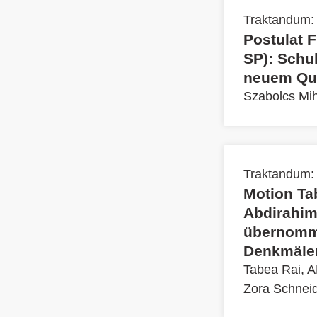
Traktandum:
Postulat 
SP): Schu
neuem Qua
Szabolcs Mih
Traktandum:
Motion Ta
Abdirahim 
übernomme
Denkmäler
Tabea Rai, A
Zora Schnei