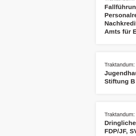
Fallführun
Personalr
Nachkredi
Amts für 
Traktandum: 
Jugendhau
Stiftung B
Traktandum:
Dringliche
FDP/JF, SV