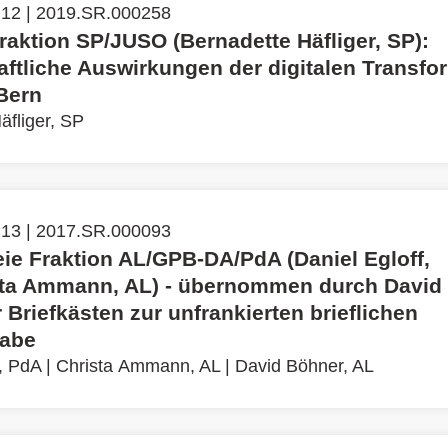
 12 | 2019.SR.000258
raktion SP/JUSO (Bernadette Häfliger, SP):
aftliche Auswirkungen der digitalen Transfo
 Bern
äfliger, SP
 13 | 2017.SR.000093
eie Fraktion AL/GPB-DA/PdA (Daniel Egloff,
ta Ammann, AL) - übernommen durch David
 Briefkästen zur unfrankierten brieflichen
abe
f, PdA
|
Christa Ammann, AL
|
David Böhner, AL