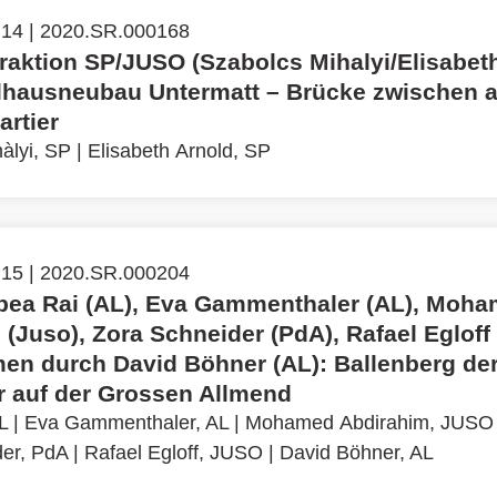
 14 | 2020.SR.000168
Fraktion SP/JUSO (Szabolcs Mihalyi/Elisabet
lhausneubau Untermatt – Brücke zwischen 
rtier
àlyi, SP
|
Elisabeth Arnold, SP
 15 | 2020.SR.000204
bea Rai (AL), Eva Gammenthaler (AL), Moh
(Juso), Zora Schneider (PdA), Rafael Egloff 
n durch David Böhner (AL): Ballenberg de
 auf der Grossen Allmend
L
|
Eva Gammenthaler, AL
|
Mohamed Abdirahim, JUSO
der, PdA
|
Rafael Egloff, JUSO
|
David Böhner, AL