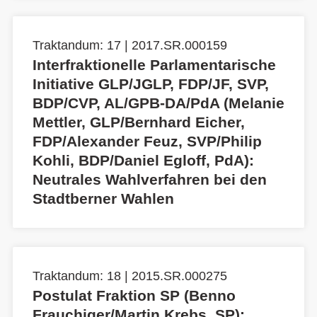
Traktandum: 17 | 2017.SR.000159
Interfraktionelle Parlamentarische
Initiative GLP/JGLP, FDP/JF, SVP,
BDP/CVP, AL/GPB-DA/PdA (Melanie
Mettler, GLP/Bernhard Eicher,
FDP/Alexander Feuz, SVP/Philip
Kohli, BDP/Daniel Egloff, PdA):
Neutrales Wahlverfahren bei den
Stadtberner Wahlen
Traktandum: 18 | 2015.SR.000275
Postulat Fraktion SP (Benno
Frauchiger/Martin Krebs, SP):