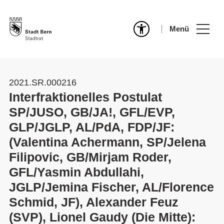
Menü
2021.SR.000216
Interfraktionelles Postulat
SP/JUSO, GB/JA!, GFL/EVP,
GLP/JGLP, AL/PdA, FDP/JF:
(Valentina Achermann, SP/Jelena
Filipovic, GB/Mirjam Roder,
GFL/Yasmin Abdullahi,
JGLP/Jemina Fischer, AL/Florence
Schmid, JF), Alexander Feuz
(SVP), Lionel Gaudy (Die Mitte):