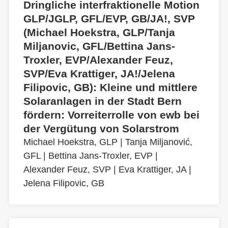
Dringliche interfraktionelle Motion
GLP/JGLP, GFL/EVP, GB/JA!, SVP
(Michael Hoekstra, GLP/Tanja
Miljanovic, GFL/Bettina Jans-
Troxler, EVP/Alexander Feuz,
SVP/Eva Krattiger, JA!/Jelena
Filipovic, GB): Kleine und mittlere
Solaranlagen in der Stadt Bern
fördern: Vorreiterrolle von ewb bei
der Vergütung von Solarstrom
Michael Hoekstra, GLP
|
Tanja Miljanović,
GFL
|
Bettina Jans-Troxler, EVP
|
Alexander Feuz, SVP
|
Eva Krattiger, JA
|
Jelena Filipovic, GB