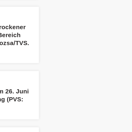
Trockener
Bereich
ozsa/TVS.
m 26. Juni
ng (PVS: