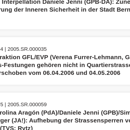
e Interpellation Daniele Jenni (GPB-DA): Zu
erung der Inneren Sicherheit in der Stadt Ber
 4 | 2005.SR.000035
Fraktion GFL/EVP (Verena Furrer-Lehmann, G
s-Festungen gehören nicht in Quartierstrass
rschoben vom 06.04.2006 und 04.05.2006
 5 | 2005.SR.000059
rolina Aragón (PdA)/Daniele Jenni (GPB)/Si
rger (JA!): Aufhebung der Strassensperren v
(TVS: Rytz)