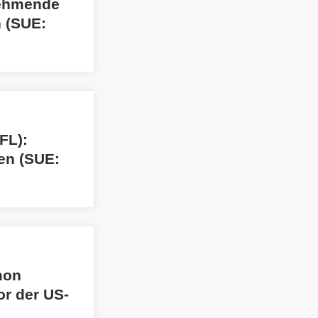
nehmende
n (SUE:
FL):
en (SUE:
mon
or der US-