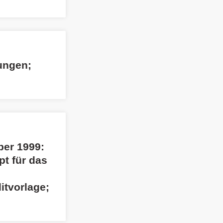
ungen;
ber 1999:
t für das
itvorlage;