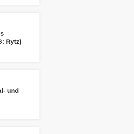
es
S: Rytz)
al- und