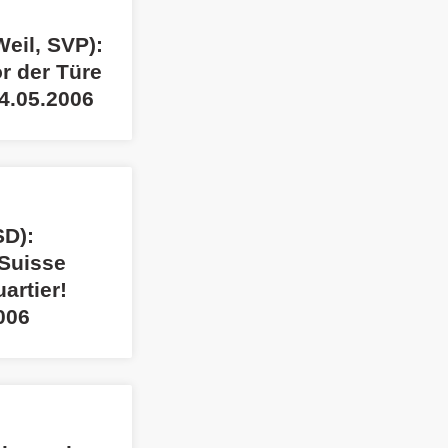
eil, SVP):
or der Türe
4.05.2006
SD):
 Suisse
artier!
006