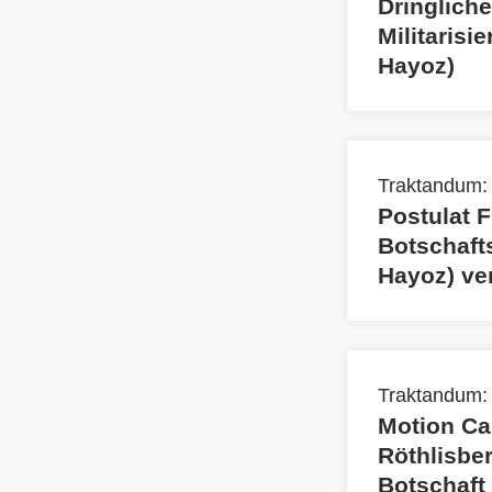
Dringlich
Militarisi
Hayoz)
Traktandum:
Postulat 
Botschaft
Hayoz) ve
Traktandum:
Motion Ca
Röthlisbe
Botschaft 