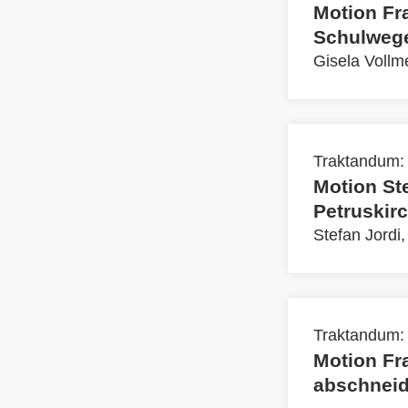
Motion Fr
Schulwege
Gisela Vollm
Traktandum:
Motion St
Petruskir
Stefan Jordi
Traktandum:
Motion Fra
abschneid