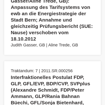
Gasser/Aline Trede, GB):
Anpassung des Tarifsystems von
ewb an die Energiestrategie der
Stadt Bern; Annahme und
gleichzeitig Prüfungsbericht (SUE:
Nause) verschoben vom
18.10.2012
Judith Gasser, GB
|
Aline Trede, GB
Traktandum: 7 | 2011.SR.000256
Interfraktionelles Postulat FDP,
GLP, GFL/EVP, BDP/CVP, SVPplus
(Alexandre Schmidt, FDP/Peter
Ammann, GLP/Rania Bahnan
Büechi, GFL/Sonja Bietenhard,