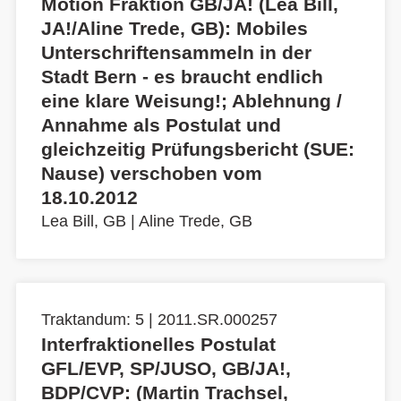
Motion Fraktion GB/JA! (Lea Bill,
JA!/Aline Trede, GB): Mobiles
Unterschriftensammeln in der
Stadt Bern - es braucht endlich
eine klare Weisung!; Ablehnung /
Annahme als Postulat und
gleichzeitig Prüfungsbericht (SUE:
Nause) verschoben vom
18.10.2012
Lea Bill, GB
|
Aline Trede, GB
Traktandum: 5 | 2011.SR.000257
Interfraktionelles Postulat
GFL/EVP, SP/JUSO, GB/JA!,
BDP/CVP: (Martin Trachsel,