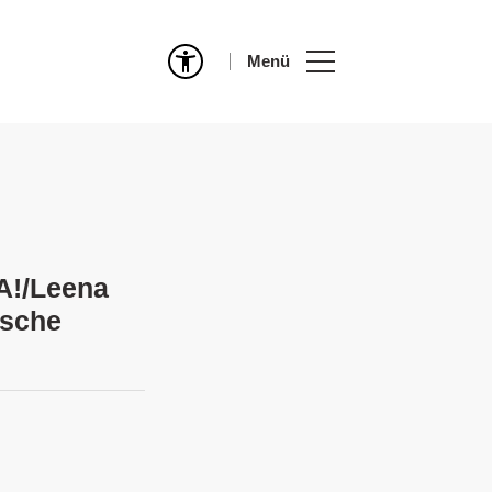
Menü
JA!/Leena
ische