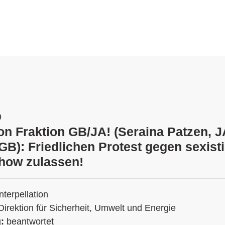
9
ion Fraktion GB/JA! (Seraina Patzen, 
GB): Friedlichen Protest gegen sexist
ow zulassen!
Interpellation
Direktion für Sicherheit, Umwelt und Energie
g:
beantwortet