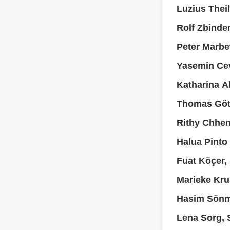
Luzius Thei
Rolf Zbinde
Peter Marbe
Yasemin Cev
Katharina A
Thomas Göt
Rithy Chhen
Halua Pinto
Fuat Köçer,
Marieke Kru
Hasim Sönm
Lena Sorg, 