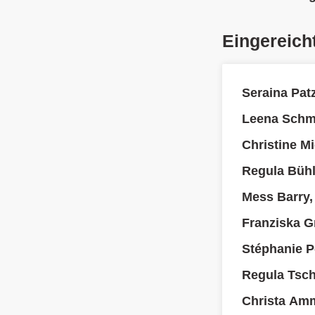
Eingereich
Seraina Pat
Leena Schmi
Christine M
Regula Büh
Mess Barry, 
Franziska 
Stéphanie P
Regula Tsc
Christa Am