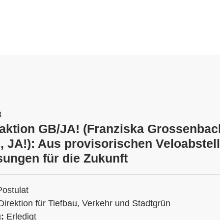
3
raktion GB/JA! (Franziska Grossenbac
, JA!): Aus provisorischen Veloabstel
ungen für die Zukunft
Postulat
Direktion für Tiefbau, Verkehr und Stadtgrün
g:
Erledigt