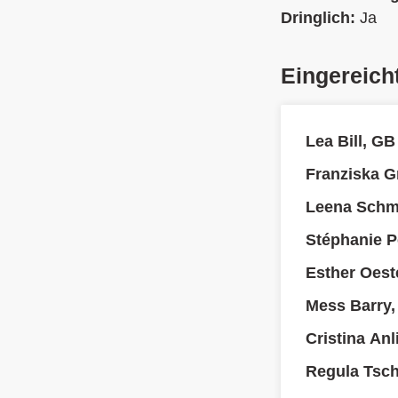
Dringlich:
Ja
Eingereich
Lea Bill, GB
Franziska 
Leena Schmi
Stéphanie P
Esther Oest
Mess Barry, 
Cristina An
Regula Tsc