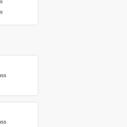
/r
/r
uss
uss