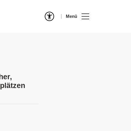
Menü
her,
lplätzen