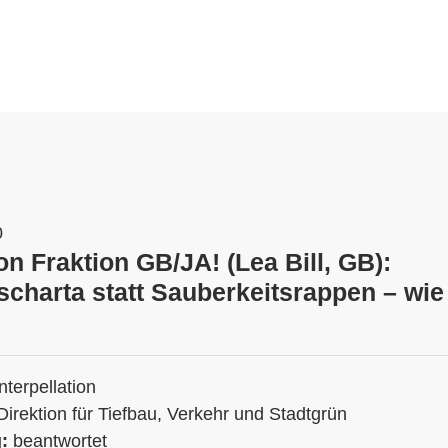
0
ion Fraktion GB/JA! (Lea Bill, GB):
scharta statt Sauberkeitsrappen – wi
Interpellation
Direktion für Tiefbau, Verkehr und Stadtgrün
g:
beantwortet