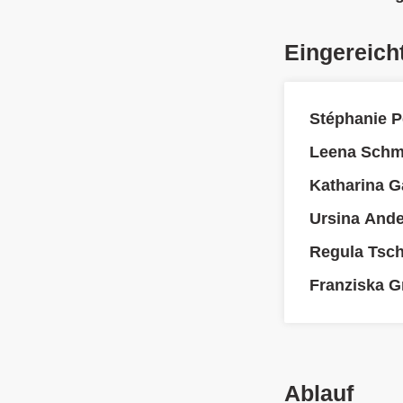
Eingereich
Stéphanie P
Leena Schmi
Katharina Ga
Ursina And
Regula Tsc
Franziska 
Ablauf