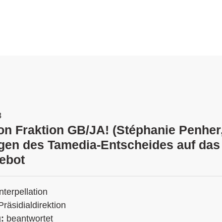
8
ion Fraktion GB/JA! (Stéphanie Penher
en des Tamedia-Entscheides auf das 
ebot
Interpellation
Präsidialdirektion
g:
beantwortet