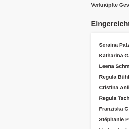
Verknüpfte Ges
Eingereich
Seraina Pat
Katharina Ga
Leena Schmi
Regula Büh
Cristina An
Regula Tsc
Franziska 
Stéphanie P