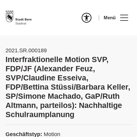
Menü
2021.SR.000189
Interfraktionelle Motion SVP,
FDP/JF (Alexander Feuz,
SVP/Claudine Esseiva,
FDP/Bettina Stüssi/Barbara Keller,
SP/Simone Machado, GaP/Ruth
Altmann, parteilos): Nachhaltige
Schulraumplanung
Geschäftstyp:
Motion