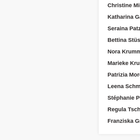
Christine M
Katharina Ga
Seraina Pat
Bettina Stüs
Nora Krumm
Marieke Kru
Patrizia Mor
Leena Schmi
Stéphanie P
Regula Tsc
Franziska 