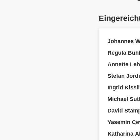
Eingereich
Johannes Wa
Regula Büh
Annette Le
Stefan Jordi
Ingrid Kissl
Michael Sutt
David Stamp
Yasemin Cev
Katharina A