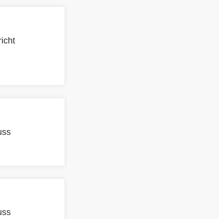
icht
uss
uss