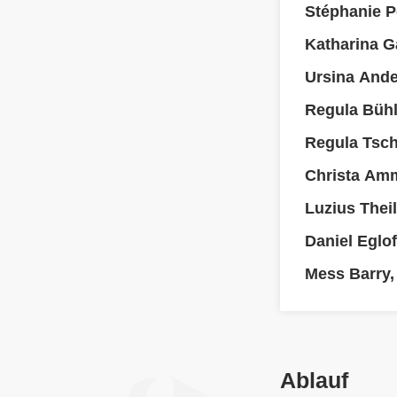
Stéphanie P
Katharina Ga
Ursina And
Regula Büh
Regula Tsc
Christa Am
Luzius Thei
Daniel Eglof
Mess Barry, 
Ablauf