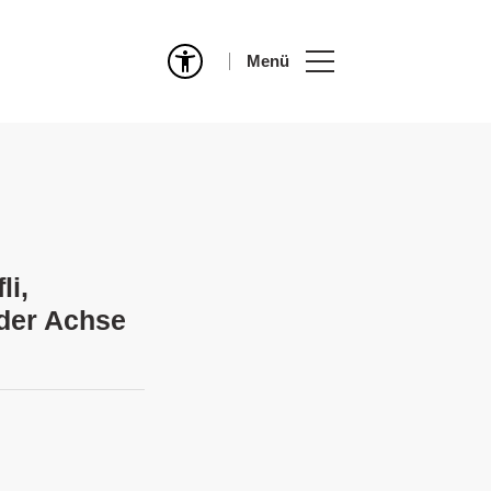
Menü
li,
 der Achse