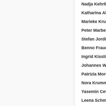
Nadja Kehrl
Katharina A
Marieke Kru
Peter Marbe
Stefan Jordi
Benno Frauc
Ingrid Kissl
Johannes Wa
Patrizia Mor
Nora Krumm
Yasemin Cev
Leena Schmi