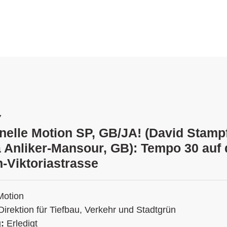
7
onelle Motion SP, GB/JA! (David Stampf
a Anliker-Mansour, GB): Tempo 30 auf
n-Viktoriastrasse
Motion
Direktion für Tiefbau, Verkehr und Stadtgrün
g:
Erledigt