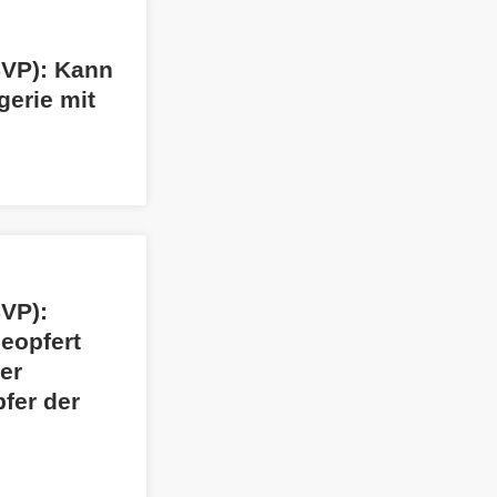
SVP): Kann
gerie mit
SVP):
geopfert
er
fer der