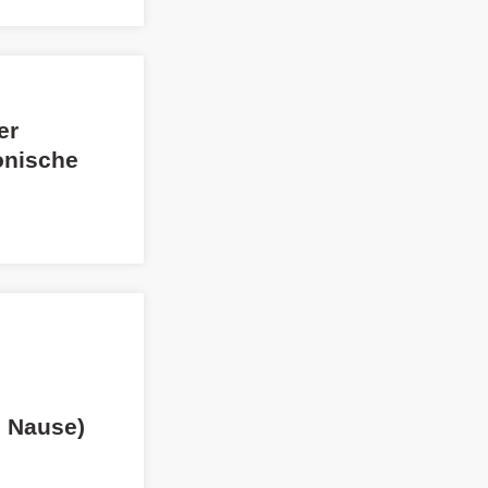
er
onische
: Nause)