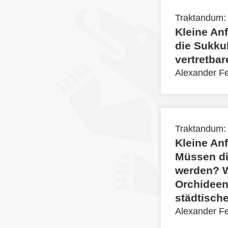
Traktandum:
Kleine An
die Sukku
vertretba
Alexander F
Traktandum:
Kleine An
Müssen di
werden? W
Orchideena
städtische
Alexander F