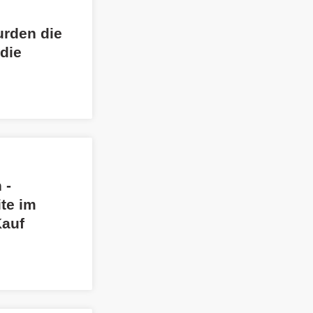
urden die
die
 -
te im
Kauf