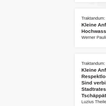
Traktandum:
Kleine An
Hochwasse
Werner Pauli
Traktandum:
Kleine An
Respektlo
Sind verb
Stadtrates
Tschäppät
Luzius Theil