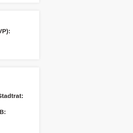
VP):
tadtrat:
B: