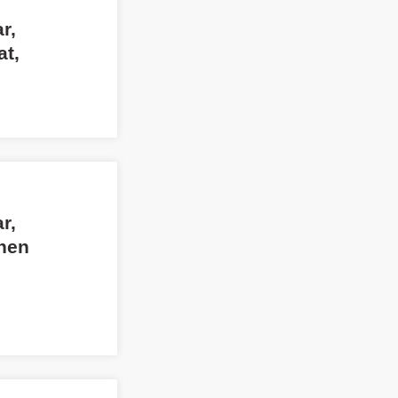
r,
at,
r,
chen