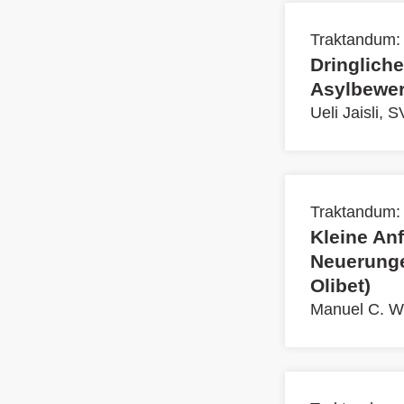
Traktandum:
Dringliche
Asylbewer
Ueli Jaisli, 
Traktandum:
Kleine An
Neuerunge
Olibet)
Manuel C. W