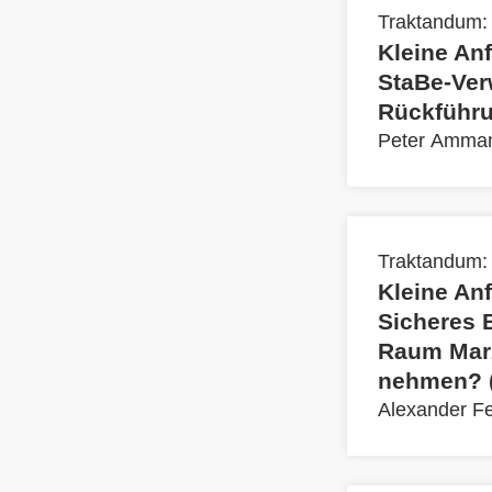
Traktandum:
Kleine An
StaBe-Ver
Rückführu
Peter Amma
Traktandum:
Kleine An
Sicheres 
Raum Marz
nehmen? (
Alexander F