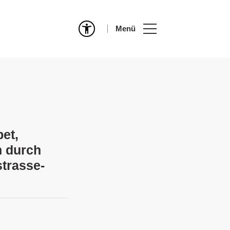
Menü
bet,
n durch
strasse-