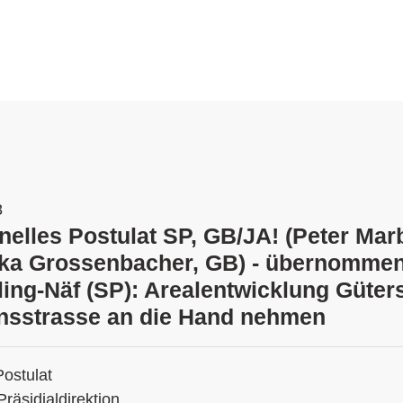
8
onelles Postulat SP, GB/JA! (Peter Mar
ka Grossenbacher, GB) - übernomme
ling-Näf (SP): Arealentwicklung Güter
sstrasse an die Hand nehmen
Postulat
Präsidialdirektion