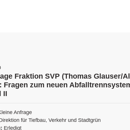
0
rage Fraktion SVP (Thomas Glauser/A
: Fragen zum neuen Abfalltrennsyste
 II
Kleine Anfrage
Direktion für Tiefbau, Verkehr und Stadtgrün
g:
Erledigt