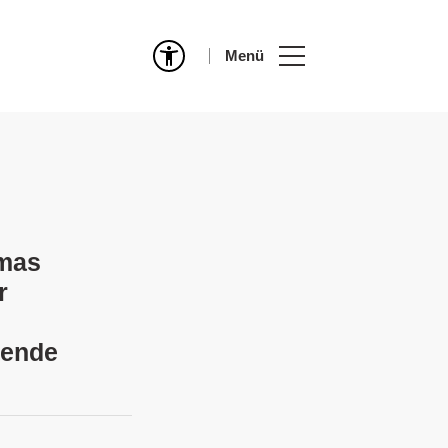
Menü
omas
r
tende