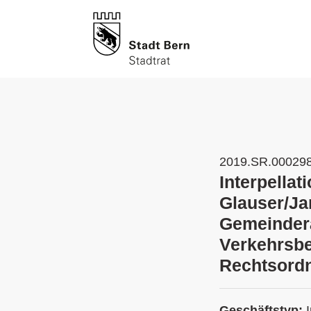
2019.SR.00029
Interpella
Glauser/Ja
Gemeinder
Verkehrsb
Rechtsord
Geschäftstyp: