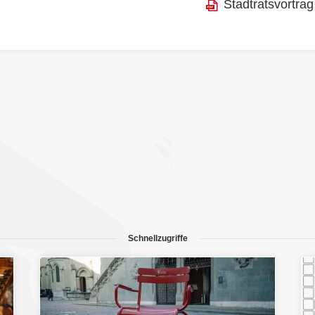
Stadtratsvortrag
Schnellzugriffe