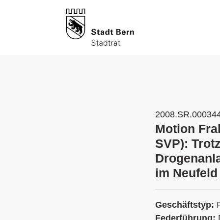
2008.SR.00034
Motion Fra
SVP): Trot
Drogenanla
im Neufel
Geschäftstyp:
Federführung: