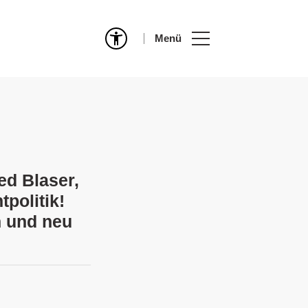
Menü
ed Blaser,
politik!
n und neu