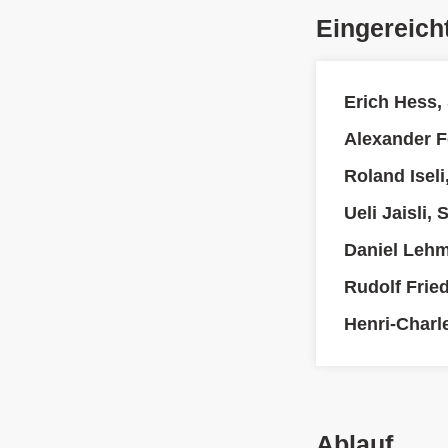
Eingereich
Erich Hess,
Alexander F
Roland Iseli
Ueli Jaisli,
Daniel Leh
Rudolf Fried
Henri-Charl
Ablauf