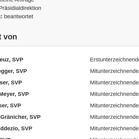
Präsidialdirektion
g:
beantwortet
t von
euz, SVP
Erstunterzeichnend
egger, SVP
Mitunterzeichnende
ser, SVP
Mitunterzeichnende
Meyer, SVP
Mitunterzeichnende
ser, SVP
Mitunterzeichnende
 Gränicher, SVP
Mitunterzeichnende
Addezio, SVP
Mitunterzeichnende