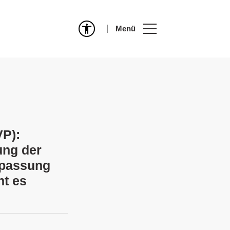
Menü
VP):
ung der
npassung
ht es