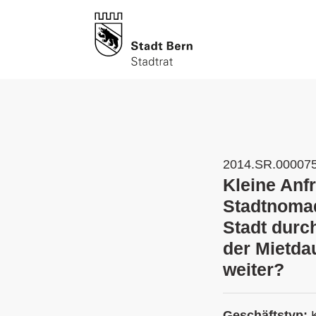
2014.SR.00007
Kleine Anf
Stadtnomad
Stadt durc
der Mietda
weiter?
Geschäftstyp: