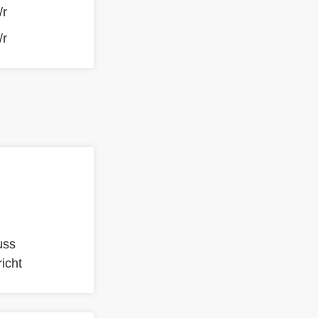
/r
/r
uss
icht