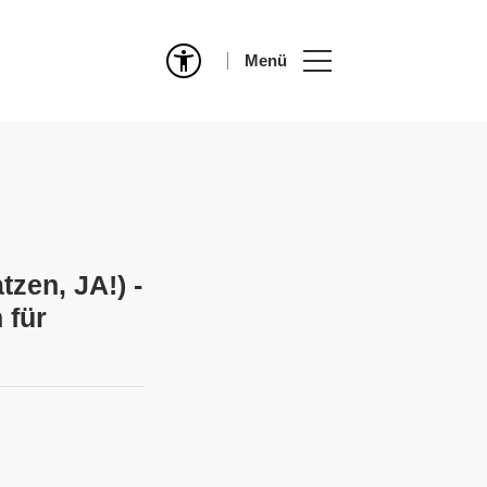
Menü
tzen, JA!) -
 für