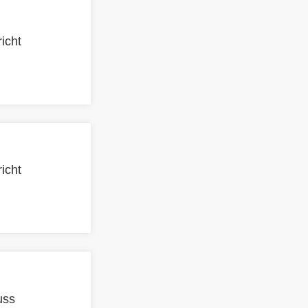
icht
icht
uss