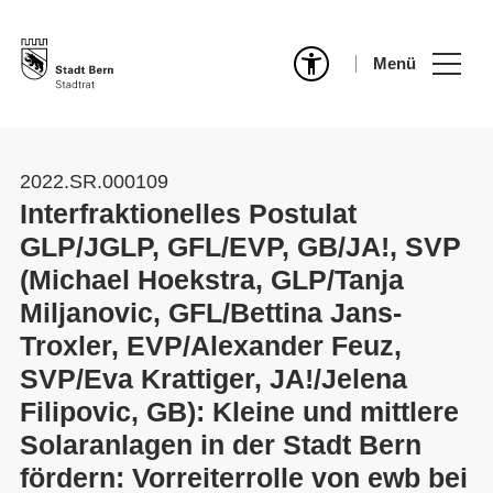
Menü
2022.SR.000109
Interfraktionelles Postulat
GLP/JGLP, GFL/EVP, GB/JA!, SVP
(Michael Hoekstra, GLP/Tanja
Miljanovic, GFL/Bettina Jans-
Troxler, EVP/Alexander Feuz,
SVP/Eva Krattiger, JA!/Jelena
Filipovic, GB): Kleine und mittlere
Solaranlagen in der Stadt Bern
fördern: Vorreiterrolle von ewb bei