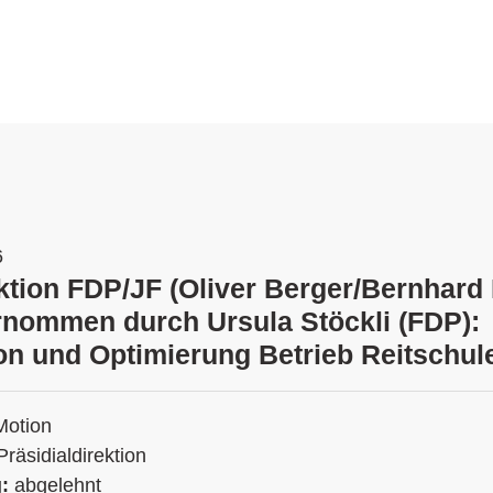
6
ktion FDP/JF (Oliver Berger/Bernhard 
rnommen durch Ursula Stöckli (FDP):
on und Optimierung Betrieb Reitschul
Motion
Präsidialdirektion
g:
abgelehnt