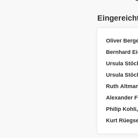
Eingereich
Oliver Berg
Bernhard Ei
Ursula Stöc
Ursula Stöc
Ruth Altman
Alexander F
Philip Kohli
Kurt Rüegs