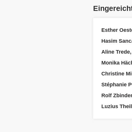
Eingereich
Esther Oest
Hasim Sanc
Aline Trede
Monika Häch
Christine M
Stéphanie P
Rolf Zbinde
Luzius Thei