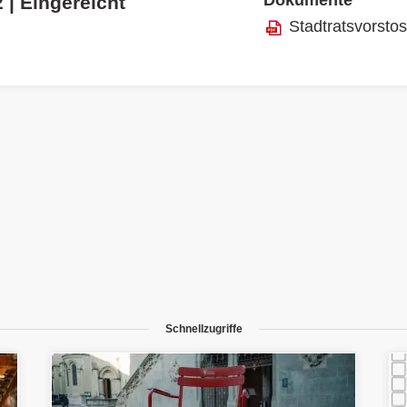
 | Eingereicht
Stadtratsvorsto
Schnellzugriffe