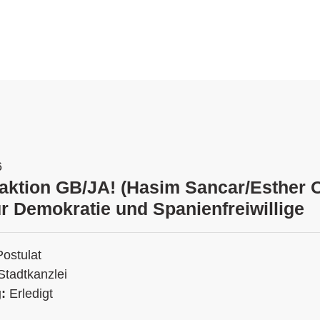
6
raktion GB/JA! (Hasim Sancar/Esther O
r Demokratie und Spanienfreiwillige
Postulat
Stadtkanzlei
g:
Erledigt