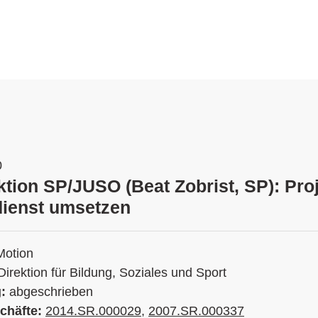
0
ktion SP/JUSO (Beat Zobrist, SP): Proj
dienst umsetzen
Motion
Direktion für Bildung, Soziales und Sport
g:
abgeschrieben
chäfte:
2014.SR.000029
,
2007.SR.000337