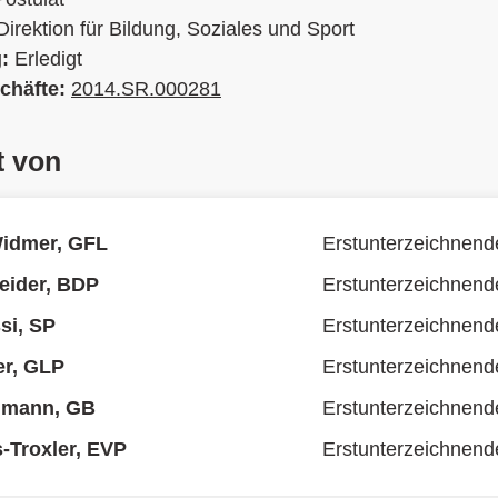
Direktion für Bildung, Soziales und Sport
g:
Erledigt
chäfte:
2014.SR.000281
t von
Widmer, GFL
Erstunterzeichnend
eider, BDP
Erstunterzeichnend
si, SP
Erstunterzeichnend
er, GLP
Erstunterzeichnend
lmann, GB
Erstunterzeichnend
s-Troxler, EVP
Erstunterzeichnend