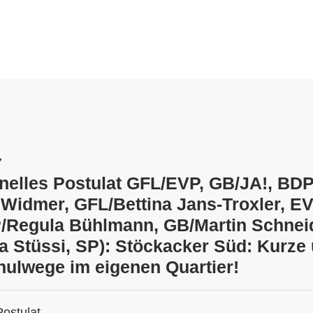
7
ionelles Postulat GFL/EVP, GB/JA!, BD
 Widmer, GFL/Bettina Jans-Troxler, E
/Regula Bühlmann, GB/Martin Schnei
a Stüssi, SP): Stöckacker Süd: Kurze
hulwege im eigenen Quartier!
Postulat