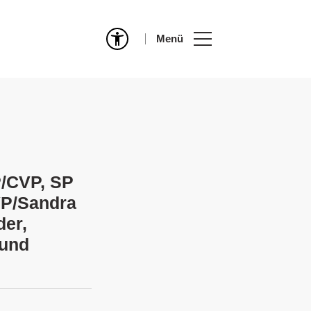
Menü
P/CVP, SP
VP/Sandra
der,
 und