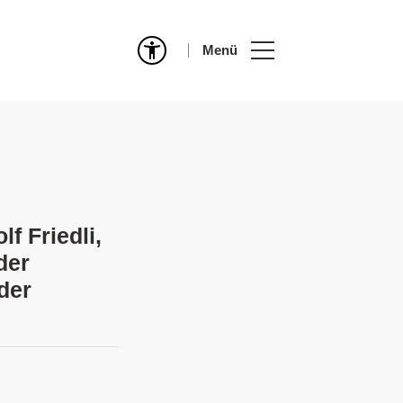
Menü
f Friedli,
der
der