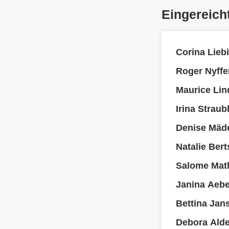
Eingereich
Corina Lieb
Roger Nyffe
Maurice Lin
Irina Strau
Denise Mäd
Natalie Ber
Salome Mat
Janina Aeb
Bettina Jan
Debora Alde