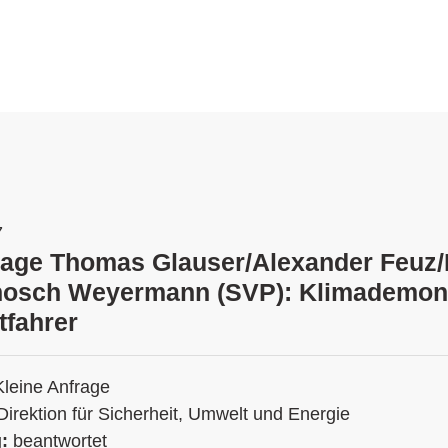
7
rage Thomas Glauser/Alexander Feuz/
nosch Weyermann (SVP): Klimademons
tfahrer
Kleine Anfrage
Direktion für Sicherheit, Umwelt und Energie
g:
beantwortet