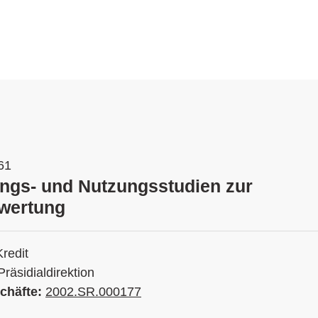
61
ungs- und Nutzungsstudien zur
wertung
Kredit
Präsidialdirektion
chäfte:
2002.SR.000177