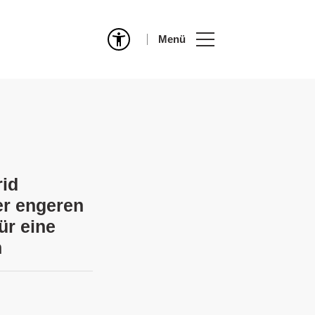
Menü
rid
er engeren
r eine
n