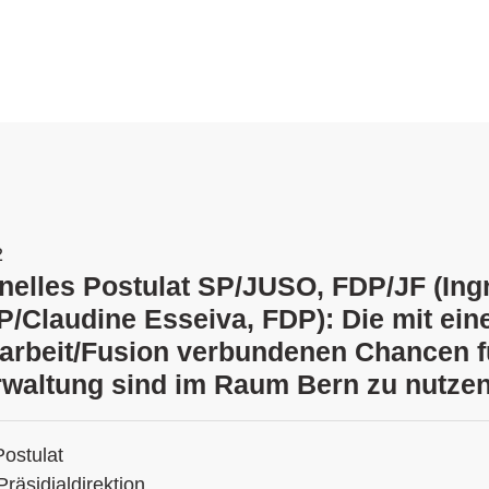
2
onelles Postulat SP/JUSO, FDP/JF (Ing
SP/Claudine Esseiva, FDP): Die mit ein
beit/Fusion verbundenen Chancen fü
erwaltung sind im Raum Bern zu nutze
Postulat
Präsidialdirektion