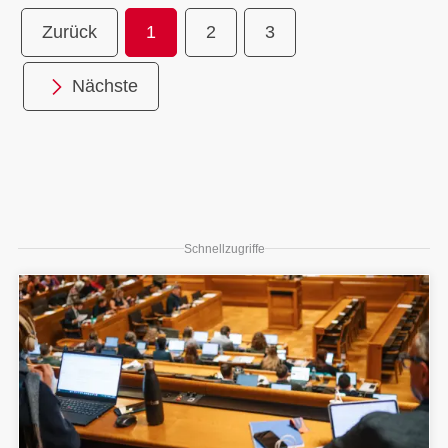
Zurück
1
2
3
Nächste
Schnellzugriffe